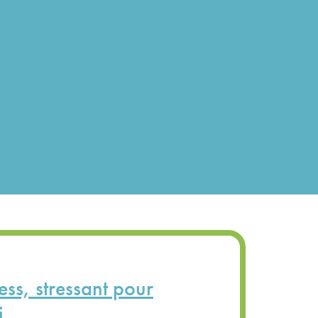
ess, stressant pour
i.