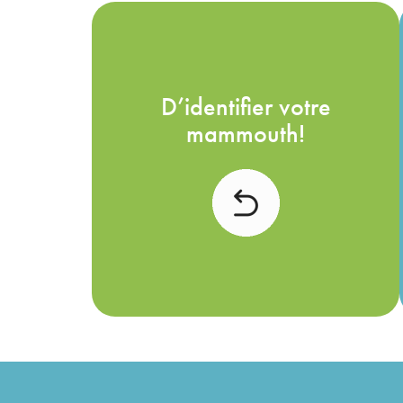
Sonia Lupien utilise
souvent la métaphore du
D’identifier votre
mammouth pour illustrer le
mammouth!
stress : ce mammouth
représente une menace
perçue par notre cerveau,
qui déclenche une
réaction de survie — fuir,
combattre ou figer.