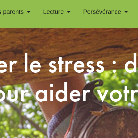
s parents
Lecture
Persévérance
 le stress : d
our aider vot