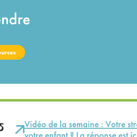
endre
ources
s
Vidéo de la semaine : Votre str
votre enfant ? La réponse est ic