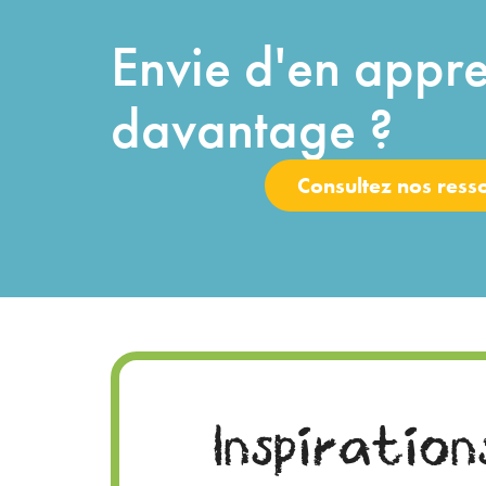
Envie d'en appr
davantage ?
Consultez nos ress
Inspiration