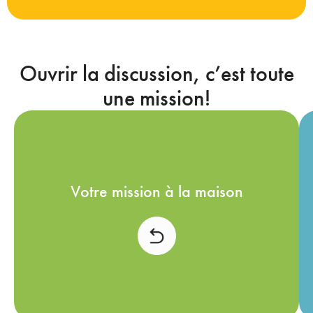
Ouvrir la discussion, c’est toute
une mission!
Une question sur les émotions pour
Votre mission à la maison
faciliter notre compréhension. Restez
sensible à sa compréhension aide parfois
à éviter les bouillons d’émotion! Ex. Dis-
moi, as-tu déjà eu peur?