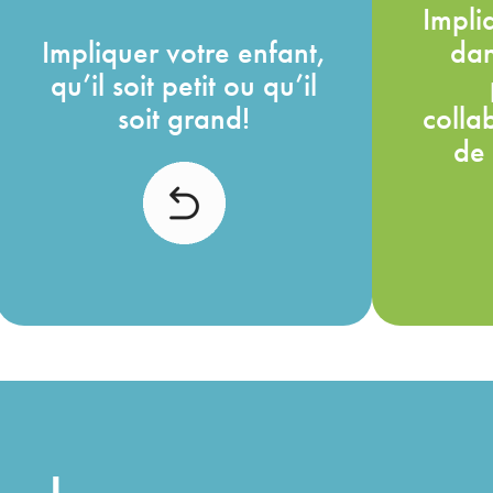
Impli
Être et se sentir impliqué,
Oui, p
Impliquer votre enfant,
dan
c’est aussi se sentir
ch
qu’il soit petit ou qu’il
capable d’y arriver!
d
soit grand!
colla
L’implication, bien dosée,
de 
permet le développement
d’aut
de l’autonomie autant
que de
chez les plus grands que
des
chez les tout-petits.