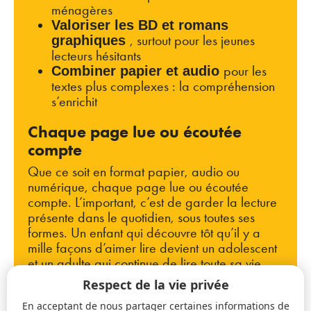
ménagères
Valoriser les BD et romans
, surtout pour les jeunes
graphiques
lecteurs hésitants
pour les
Combiner papier et audio
textes plus complexes : la compréhension
s’enrichit
Chaque page lue ou écoutée
compte
Que ce soit en format papier, audio ou
numérique, chaque page lue ou écoutée
compte. L’important, c’est de garder la lecture
présente dans le quotidien, sous toutes ses
formes. Un enfant qui découvre tôt qu’il y a
mille façons d’aimer lire devient un adolescent
et un adulte qui continue de lire toute sa vie.
Respect de la vie privée
Bibliographie : Gallant, J., et al. (2019).
En acceptant de nous partager certaines informations de
University of California, Berkeley. —