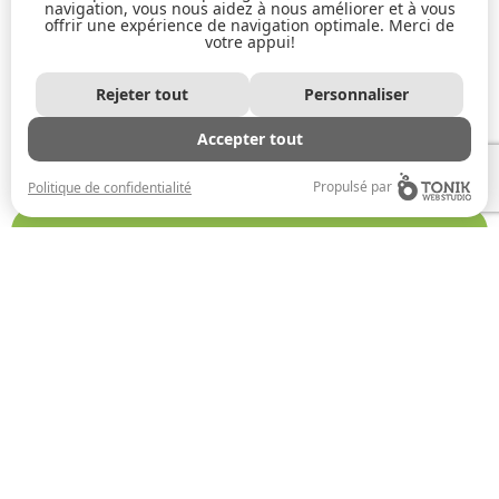
navigation, vous nous aidez à nous améliorer et à vous
Saarimäki, H., et al. (2022). Brain Sciences,
offrir une expérience de navigation optimale. Merci de
12(5), 589. — American Library Association
votre appui!
(2023). Audiobooks and Public Libraries
Survey Report.
Rejeter tout
Personnaliser
Accepter tout
Propulsé par
Politique de confidentialité
10 rue Noël – suite 107, Gatineau (Québec) J8Z
3G5