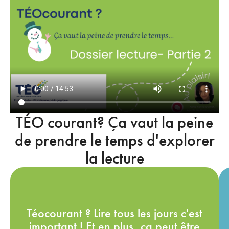
TÉO courant? Ça vaut la peine
de prendre le temps d'explorer
la lecture
Fréquenter les bibliothèques de quartier,
Téocourant ? Lire tous les jours c'est
c’est un excellent moyen d’économiser !
important ! Et en plus, ça peut être